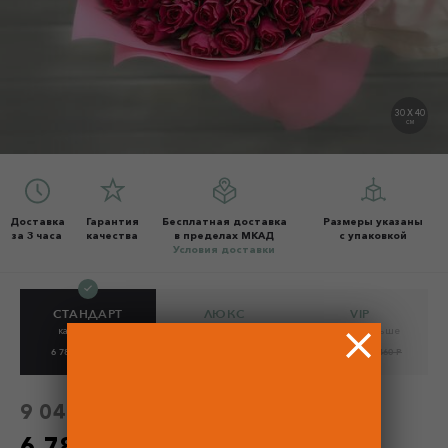
30 X 40
СМ
Доставка
Гарантия
Бесплатная доставка
Размеры указаны
за 3 часа
качества
в пределах МКАД
с упаковкой
Условия доставки
СТАНДАРТ
ЛЮКС
VIP
как на фото
на 30% больше
на 60% больше
6 780 Р
9 040 Р
8 812.50 Р
11 750 Р
10 845 Р
14 460 Р
9 040 Р
без скидки
6 780 Р