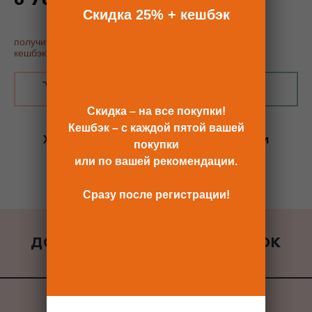
по промокоду - 25%
Скидка 25% + кешбэк
получить купон постоянного покупателя, скидку 25% и
кешбэк
В КОРЗИНУ
КУПИТЬ В 1 КЛИК
Скидка – на все покупки!
Кешбэк – с каждой пятой вашей
Хотите сразу
купить со скидкой 25%
и
покупки
получить кешбэк?
или по вашей рекомендации.
Скидка сразу после регистрации >>
Сразу после регистрации!
ДОБАВИТЬ К ЗАКАЗУ ПОДАРОК
ВСЕ ПОДАРКИ