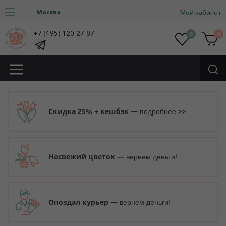
Москва
Мой кабинет
+7 (495) 120-27-87
0
0
Скидка 25% + кешбэк —
>>
подробнее
Несвежий цветок —
вернем деньги!
Опоздал курьер —
вернем деньги!