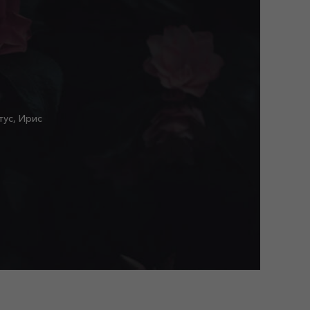
тус, Ирис