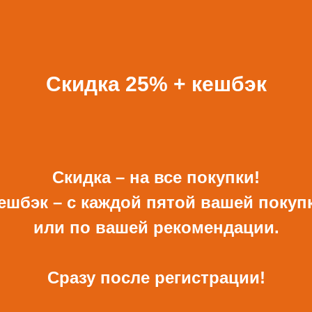
БАВИТЬ К ЗАКАЗУ ПОДА
ВСЕ ПОДАРКИ
Скидка 25% + кешбэк
Скидка – на все покупки!
ешбэк – с каждой пятой вашей покуп
ОТКРЫТКА И
КОНВЕРТ РУЧНОЙ
или по вашей рекомендации.
КОНВЕРТ С ДЕКОРОМ
РАБОТЫ ДЛЯ ДЕНЕГ С
ДЕКОРОМ
680 Р
480 Р
Сразу после регистрации!