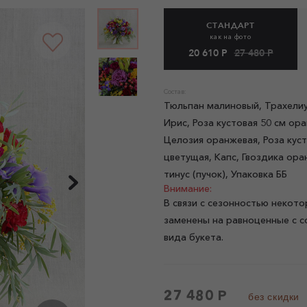
СТАНДАРТ
как на фото
20 610 Р
27 480 Р
Состав:
Тюльпан малиновый, Трахелиу
Ирис, Роза кустовая 50 см ор
Целозия оранжевая, Роза кус
цветущая, Капс, Гвоздика ора
тинус (пучок), Упаковка ББ
Внимание:
В связи с сезонностью некото
заменены на равноценные с с
вида букета.
27 480 Р
без скидки