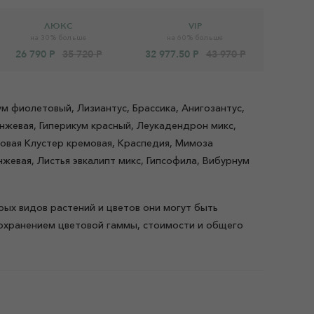
ЛЮКС
VIP
на 30% больше
на 60% больше
26 790 Р
35 720 Р
32 977.50 Р
43 970 Р
м фиолетовый, Лизиантус, Брассика, Анигозантус,
анжевая, Гиперикум красный, Леукадендрон микс,
товая Клустер кремовая, Краспедия, Мимоза
нжевая, Листья эвкалипт микс, Гипсофила, Вибурнум
рых видов растений и цветов они могут быть
охранением цветовой гаммы, стоимости и общего