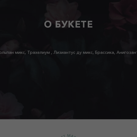
О БУКЕТЕ
юльпан микс, Трахелиум , Лизиантус ду микс, Брассика, Анигозан