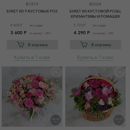
B1819
B0024
БУКЕТ ИЗ 9 КУСТОВЫХ РОЗ
БУКЕТ ИЗ КУСТОВОЙ РОЗЫ,
ХРИЗАНТЕМЫ И РОМАШЕК
4 800 Р
5 720 Р
без скидки
без скидки
3 600 Р
4 290 Р
1
1
по купону
- 25%
по купону
- 25%
В корзину
В корзину
Купить в 1 клик
Купить в 1 клик
50
40
35
35
X
X
СМ
СМ