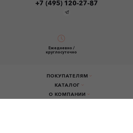
+7 (495) 120-27-87
Ежедневно /
круглосуточно
ПОКУПАТЕЛЯМ
КАТАЛОГ
О КОМПАНИИ
ООО "Эрмитаж".
ОГРН: 1107746761550
© buket.market, 2024 Все права защищены