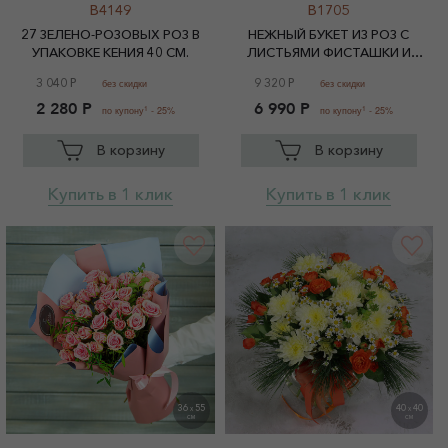
B4149
B1705
27 ЗЕЛЕНО-РОЗОВЫХ РОЗ В
НЕЖНЫЙ БУКЕТ ИЗ РОЗ С
УПАКОВКЕ КЕНИЯ 40 СМ.
ЛИСТЬЯМИ ФИСТАШКИ И
ЭВКАЛИПТА
3 040 Р
9 320 Р
без скидки
без скидки
2 280 Р
6 990 Р
1
1
по купону
- 25%
по купону
- 25%
В корзину
В корзину
Купить в 1 клик
Купить в 1 клик
36
55
40
40
X
X
СМ
СМ