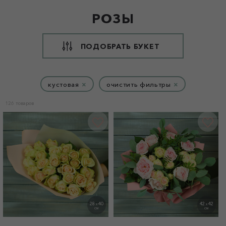
РОЗЫ
ПОДОБРАТЬ БУКЕТ
кустовая
×
очистить фильтры
×
126 товаров
28
40
42
42
X
X
СМ
СМ